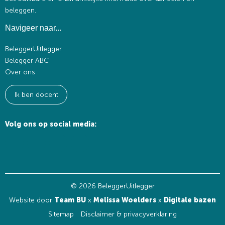
beleggen.
Navigeer naar...
BeleggerUitlegger
Belegger ABC
Over ons
Ik ben docent
Volg ons op social media:
© 2026 BeleggerUitlegger
Website door
Team BU
x
Melissa Woelders
x
Digitale bazen
Sitemap
Disclaimer & privacyverklaring