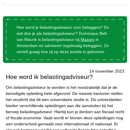
Hoe word je belastingadviseur voor beleggers? En
wat doe je als belastingadviseur? Dominique Belt-
van Maurik is belastingadviseur bij
Mazars
in
Amsterdam en adviseert regelmatig beleggers. Ze
vertelt graag hoe zij op deze positie is gekomen.
14 november 2023
Hoe word ik belastingadviseur?
Om belastingadviseur te worden is het noodzakelijk dat je de
benodigde opleiding hebt afgerond. De meeste kantoren stellen
het verplicht dat dit een universitaire studie is. De universiteiten
bieden verschillende opleidingen aan die aansluiten bij het
beroep belastingadviseur. Hierbij kun je denken aan fiscaal recht
Wat wil je opzoeken?
of fiscale economie. Vaak wordt er binnen deze opleidingen nog
een onderscheid gemaakt voor internationaal of nationaal. Er
Wil je graag de betekenis van een beleggingsterm
zijn ook kantoren waarbij een voltooide fiscale hbo-opleiding