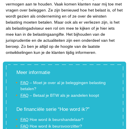
vermogen aan te houden. Vaak komen klanten naar mij toe met
vragen over beleggen. Ze zijn benieuwd hoe het belast is, of het
wordt gezien als onderneming en of ze over de winsten
belasting moeten betalen. Maar ook als er verliezen zijn, is het
als belastingadviseur een rol om mee te kijken of je hier iets
mee kan in de belastingaangifte. Het bijhouden van de
jurisprudentie en de actualiteiten zijn een onderdeel van het
beroep. Zo ben je altijd op de hoogte van de laatste
ontwikkelingen kun je de klanten tijdig informeren.
Meer informatie
FAQ
– Moet je over al je beleggingen belasting
betalen?
FAQ
– Betaal je BTW als je aandelen koopt
De financiële serie “Hoe word ik?”
FAQ
Hoe word ik beurshandelaar?
FAQ
Hoe word ik beursvoorzitter?