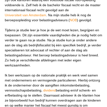
weten of is er een andere vraag die je graag
voldoende is. Zelf heb ik de bachelor fiscaal recht en de master
beantwoord wilt hebben? We helpen je graag een
internationaal fiscaal recht gevolgd aan de
handje.
Universiteit van Amsterdam
. Na mijn studie heb ik nog de
beroepsopleiding voor belastingadviseurs (
NOB
) gevolgd.
Zoek
Zoekknop
Tijdens je studie leer je hoe je de wet moet lezen, begrijpen en
naar:
toepassen. Dit zijn essentiële vaardigheden die je nodig hebt om
verder te gaan na je studie. Na je studie kun je onder andere
aan de slag als bedrijfsfiscalist bij één specifiek bedrijf, je verder
specialiseren tot advocaat of rechter of aan de slag als
belastingadviseur. Het beroep belastingadviseur is heel breed.
Zo heb je verschillende afdelingen met ieder eigen
werkzaamheden.
Ik ben werkzaam op de nationale praktijk en werk veel samen
met ondernemers en vermogende particulieren. Hierbij ontzorg
ik de ondernemer door de aangiften inkomstenbelasting,
vennootschapsbelasting,
dividend
belasting en/of schenk- en
erfbelasting op te stellen. Daarnaast adviseer ik de klanten hoe
ze bijvoorbeeld hun bedrijf kunnen overdragen aan de kinderen
en op welke manier het fiscaal het meest gunstig is om