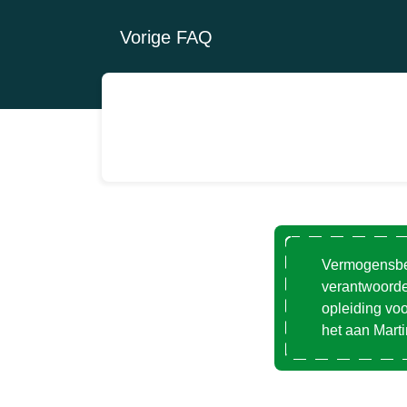
Vorige FAQ
Vermogensbe
verantwoorde
opleiding vo
het aan
Mart