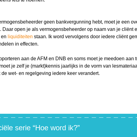
die je graag beantwoord wilt hebben? We helpen je graag 
vermogensbeheerder geen bankvergunning hebt, moet je een ov
kknop
k
. Daar open je als vermogensbeheerder op naam van je cliënt 
r:
en
liquiditeiten
staan. Ik word vervolgens door iedere cliënt g
delen in effecten.
rapporteren aan de AFM en DNB en soms moet je meedoen aan t
et je zelf je (markt)kennis jaarlijks in de vorm van lesmateriaa
de wet- en regelgeving iedere keer verandert.
iële serie “Hoe word ik?”