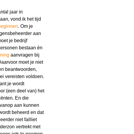
ntal jaar in
an, vond ik het tijd
beginnen
. Om je
ogensbeheerder aan
et je bedrijf
personen bestaan én
ning
aanvragen bij
Daarvoor moet je niet
agen beantwoorden,
ei vereisten voldoen.
ant je wordt
or (een deel van) het
iënten. En die
r vanop aan kunnen
Wat wil je opzoeken?
wordt beheerd en dat
rder niet failliet
derzon vertrekt met
l je graag de betekenis van een beleggingsterm weten of is er
eens iets te noemen.