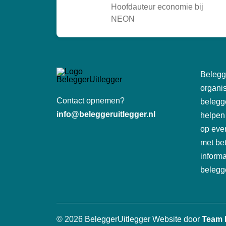
Hoofdauteur economie bij
NEON
Belegge
organis
Contact opnemen?
belegg
info@beleggeruitlegger.nl
helpen
op eve
met be
inform
belegg
© 2026 BeleggerUitlegger
Website door
Team