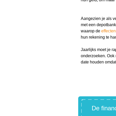
Aangezien je als 
Zoe
Zoe
met een depotbank
naa
waarop de
effecten
hun rekening te han
Jaarlijks moet je 
onderzoeken. Ook mo
date houden omdat 
De financ