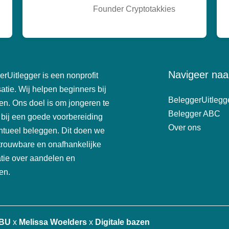
Founder Cryptotakkies
Navigeer naar
rUitlegger is een nonprofit
atie. Wij helpen beginners bij
BeleggerUitlegg
en. Ons doel is om jongeren te
Belegger ABC
 bij een goede voorbereiding
Over ons
ntueel beleggen. Dit doen we
trouwbare en onafhankelijke
atie over aandelen en
en.
 BU
x
Melissa Woelders
x
Digitale bazen