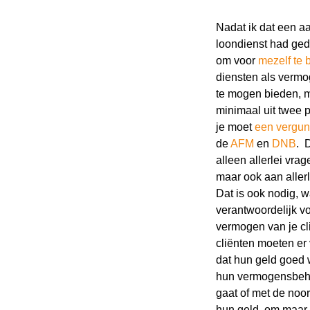
Nadat ik dat een aa
loondienst had geda
om voor
mezelf te 
diensten als verm
te mogen bieden, mo
minimaal uit twee 
je moet
een vergun
de
AFM
en
DNB
. 
alleen allerlei vr
maar ook aan allerl
Dat is ook nodig, w
verantwoordelijk vo
vermogen van je cl
cliënten moeten e
dat hun geld goed 
hun vermogensbehee
gaat of met de noor
Wi
hun geld, om maar 