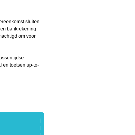
een handje.
ereenkomst sluiten
een bankrekening
emachtigd om voor
ussentijdse
l en toetsen up-to-