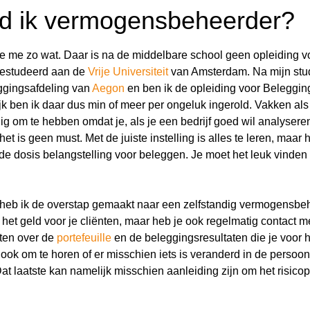
d ik vermogensbeheerder?
je me zo wat. Daar is na de middelbare school geen opleiding vo
gestudeerd aan de
Vrije Universiteit
van Amsterdam. Na mijn stud
ggingsafdeling van
Aegon
en ben ik de opleiding voor Beleggin
jk ben ik daar dus min of meer per ongeluk ingerold. Vakken al
g om te hebben omdat je, als je een bedrijf goed wil analyseren,
t is geen must. Met de juiste instelling is alles te leren, maar h
e dosis belangstelling voor beleggen. Je moet het leuk vinde
 heb ik de overstap gemaakt naar een zelfstandig vermogensbe
n het geld voor je cliënten, maar heb je ook regelmatig contact me
aten over de
portefeuille
en de beleggingsresultaten die je voor 
ook om te horen of er misschien iets is veranderd in de persoon
 laatste kan namelijk misschien aanleiding zijn om het risicopr