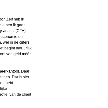
or. Zelf heb ik
ie ben ik gaan
gsanalist (CFA)
s economie en
 wel in de cijfers
et begint natuurlijk
n om van geld méér
heerkantoor. Daar
t hen. Dat is niet
hen hebt
lijke
ofiel van de cliënt