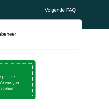
Volgende FAQ
sbeheer
 speciale
 We vroegen
nsbeheer
.