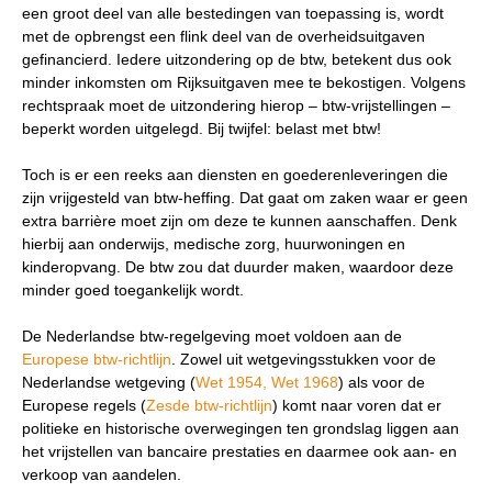
een groot deel van alle bestedingen van toepassing is, wordt
met de opbrengst een flink deel van de overheidsuitgaven
Zoek
Zoekknop
gefinancierd. Iedere uitzondering op de btw, betekent dus ook
naar:
minder inkomsten om Rijksuitgaven mee te bekostigen. Volgens
rechtspraak moet de uitzondering hierop – btw-vrijstellingen –
beperkt worden uitgelegd. Bij twijfel: belast met btw!
Toch is er een reeks aan diensten en goederenleveringen die
zijn vrijgesteld van btw-heffing. Dat gaat om zaken waar er geen
extra barrière moet zijn om deze te kunnen aanschaffen. Denk
hierbij aan onderwijs, medische zorg, huurwoningen en
kinderopvang. De btw zou dat duurder maken, waardoor deze
minder goed toegankelijk wordt.
De Nederlandse btw-regelgeving moet voldoen aan de
Europese btw-richtlijn
. Zowel uit wetgevingsstukken voor de
Nederlandse wetgeving (
Wet 1954, Wet 1968
) als voor de
Europese regels (
Zesde btw-richtlijn
) komt naar voren dat er
politieke en historische overwegingen ten grondslag liggen aan
het vrijstellen van bancaire prestaties en daarmee ook aan- en
verkoop van aandelen.