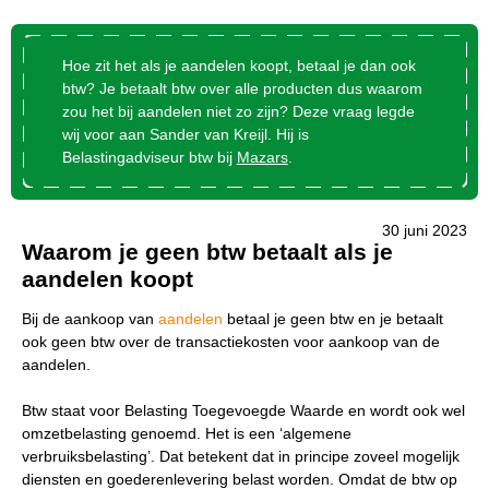
Hoe zit het als je aandelen koopt, betaal je dan ook
btw? Je betaalt btw over alle producten dus waarom
zou het bij aandelen niet zo zijn? Deze vraag legde
wij voor aan Sander van Kreijl. Hij is
Belastingadviseur btw bij
Mazars
.
30 juni 2023
Waarom je geen btw betaalt als je
aandelen koopt
Bij de aankoop van
aandelen
betaal je geen btw en je betaalt
ook geen btw over de transactiekosten voor aankoop van de
Wat wil je opzoeken?
aandelen.
Wil je graag de betekenis van een beleggingsterm
Btw staat voor Belasting Toegevoegde Waarde en wordt ook wel
weten of is er een andere vraag die je graag
omzetbelasting genoemd. Het is een ‘algemene
beantwoord wilt hebben? We helpen je graag een
verbruiksbelasting’. Dat betekent dat in principe zoveel mogelijk
handje.
diensten en goederenlevering belast worden. Omdat de btw op