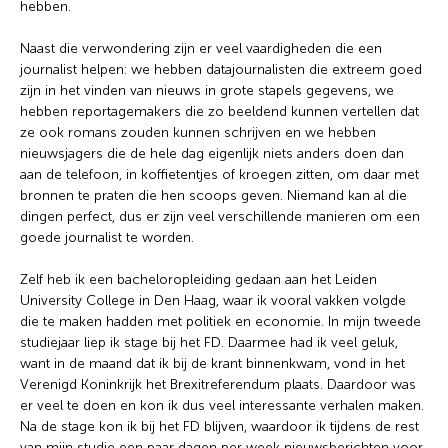
hebben.
Naast die verwondering zijn er veel vaardigheden die een
journalist helpen: we hebben datajournalisten die extreem goed
zijn in het vinden van nieuws in grote stapels gegevens, we
hebben reportagemakers die zo beeldend kunnen vertellen dat
ze ook romans zouden kunnen schrijven en we hebben
nieuwsjagers die de hele dag eigenlijk niets anders doen dan
aan de telefoon, in koffietentjes of kroegen zitten, om daar met
bronnen te praten die hen scoops geven. Niemand kan al die
dingen perfect, dus er zijn veel verschillende manieren om een
goede journalist te worden.
Zelf heb ik een bacheloropleiding gedaan aan het Leiden
University College in Den Haag, waar ik vooral vakken volgde
die te maken hadden met politiek en economie. In mijn tweede
studiejaar liep ik stage bij het FD. Daarmee had ik veel geluk,
want in de maand dat ik bij de krant binnenkwam, vond in het
Verenigd Koninkrijk het Brexitreferendum plaats. Daardoor was
er veel te doen en kon ik dus veel interessante verhalen maken.
Na de stage kon ik bij het FD blijven, waardoor ik tijdens de rest
van mijn studie een paar dagen per week nieuwsberichten voor