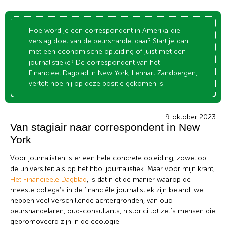
Hoe word je een correspondent in Amerika die
verslag doet van de beurshandel daar? Start je dan
met een economische opleiding of juist met een
journalistieke? De correspondent van het
Financieel Dagblad
in New York, Lennart Zandbergen,
vertelt hoe hij op deze positie gekomen is.
9 oktober 2023
Van stagiair naar correspondent in New
York
Voor journalisten is er een hele concrete opleiding, zowel op
de universiteit als op het hbo: journalistiek. Maar voor mijn krant,
Het Financieele Dagblad
, is dat niet de manier waarop de
meeste collega’s in de financiële journalistiek zijn beland: we
hebben veel verschillende achtergronden, van oud-
beurshandelaren, oud-consultants, historici tot zelfs mensen die
Wat wil je opzoeken?
gepromoveerd zijn in de ecologie.