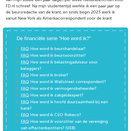
FD.nl schreef. Na mijn studententijd werkte ik een paar jaar op
de beursredactie van de krant, en sinds begin 2023 werk ik
vanuit New York als Amerikacorrespondent voor de krant.
De financiële serie “Hoe word ik?”
FAQ
Hoe word ik beurshandelaar?
FAQ
Hoe word ik beursvoorzitter?
FAQ
Hoe word ik belastingadviseur voor
beleggers?
FAQ
Hoe word ik broker?
FAQ
Hoe word ik Wallstreet correspondent?
FAQ
Hoe word ik vermogensbeheerder?
FAQ
Hoe word ik zakgeldexpert?
FAQ
Hoe word ik hoofd duurzaamheid bij een
bank?
FAQ
Hoe word ik CEO Robeco?
FAQ
Hoe word ik voorzitter van de vereniging
van effectenbezitters? (VEB)