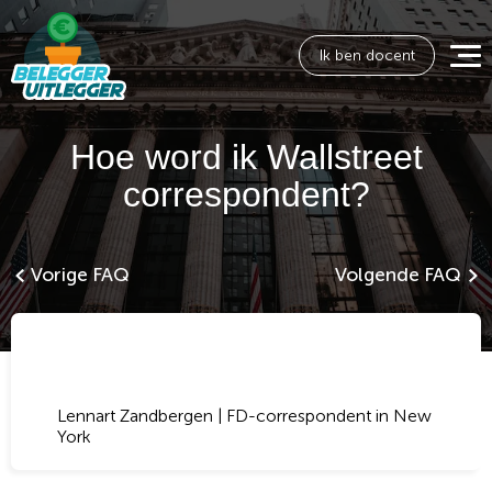
Ik ben docent
Hoe word ik Wallstreet
correspondent?
Vorige FAQ
Volgende FAQ
Lennart Zandbergen | FD-correspondent in New
York