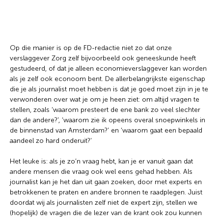
Wil je graag de betekenis van een beleggingsterm
weten of is er een andere vraag die je graag
beantwoord wilt hebben? We helpen je graag een
handje.
Op die manier is op de FD-redactie niet zo dat onze
verslaggever Zorg zelf bijvoorbeeld ook geneeskunde heeft
gestudeerd, of dat je alleen economieverslaggever kan worden
Zoek
Zoekknop
als je zelf ook econoom bent. De allerbelangrijkste eigenschap
naar:
die je als journalist moet hebben is dat je goed moet zijn in je te
verwonderen over wat je om je heen ziet: om altijd vragen te
stellen, zoals ‘waarom presteert de ene bank zo veel slechter
dan de andere?’, ‘waarom zie ik opeens overal snoepwinkels in
de binnenstad van Amsterdam?’ en ‘waarom gaat een bepaald
aandeel zo hard onderuit?’
Het leuke is: als je zo’n vraag hebt, kan je er vanuit gaan dat
andere mensen die vraag ook wel eens gehad hebben. Als
journalist kan je het dan uit gaan zoeken, door met experts en
betrokkenen te praten en andere bronnen te raadplegen. Juist
doordat wij als journalisten zelf niet de expert zijn, stellen we
(hopelijk) de vragen die de lezer van de krant ook zou kunnen