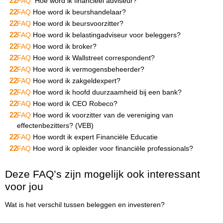
FAQ:
Hoe word ik financieel adviseur?
FAQ
Hoe word ik beurshandelaar?
FAQ
Hoe word ik beursvoorzitter?
FAQ
Hoe word ik belastingadviseur voor beleggers?
FAQ
Hoe word ik broker?
FAQ
Hoe word ik Wallstreet correspondent?
FAQ
Hoe word ik vermogensbeheerder?
FAQ
Hoe word ik zakgeldexpert?
FAQ
Hoe word ik hoofd duurzaamheid bij een bank?
FAQ
Hoe word ik CEO Robeco?
FAQ
Hoe word ik voorzitter van de vereniging van
effectenbezitters? (VEB)
FAQ
Hoe wordt ik expert Financiële Educatie
FAQ
Hoe word ik opleider voor financiële professionals?
Deze FAQ’s zijn mogelijk ook interessant
voor jou
Wat is het verschil tussen beleggen en investeren?