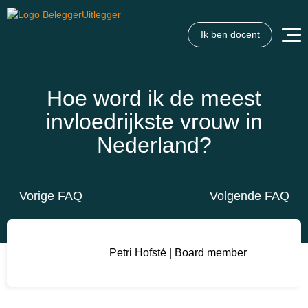
Ik ben docent
Wat wil je opzoeken?
Wil je graag de betekenis van een beleggingsterm weten
of is er een andere vraag die je graag beantwoord wilt
Hoe word ik de meest
hebben? We helpen je graag een handje.
invloedrijkste vrouw in
Nederland?
Zoek
Zoekknop
naar:
Vorige FAQ
Volgende FAQ
Petri Hofsté | Board member