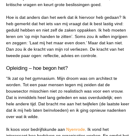
kritische vragen en keurt grote beslissingen goed.
Hoe is dat anders dan het werk dat ik hiervoor heb gedaan? Ik
heb gemerkt dat het iets van mij vraagt dat ik best lastig vind:
geduld hebben en niet zelf de zaken oppakken. Ik heb moeten
leren om ‘op mijn handen te zitten’. Soms zou ik willen ingrijpen
en zeggen: ‘Laat mij het maar even doen.’ Maar dat kan niet.
Dan zou ik de kracht van mijn rol verliezen. De kracht van het
tweede paar ogen: reflectie, advies en controle.
Opleiding – hoe begon het?
“Ik zat op het gymnasium. Mijn droom was om architect te
worden. Tot een paar mensen tegen mij zeiden dat de
bouwsector misschien niet zo realistisch was voor een vrouw.
Dat is inmiddels heel lang geleden en was overduidelijk; een
hele andere tijd. Dat bracht me aan het twijfelen (de laatste keer
dat ik mij heb laten beïnvloeden) en ik ging opnieuw nadenken
over wat ik wilde.
Ik koos voor bedrijfskunde aan
Nyenrode
. Ik vond het
interessant hoe bedrijven en organisaties werken. En omdat het