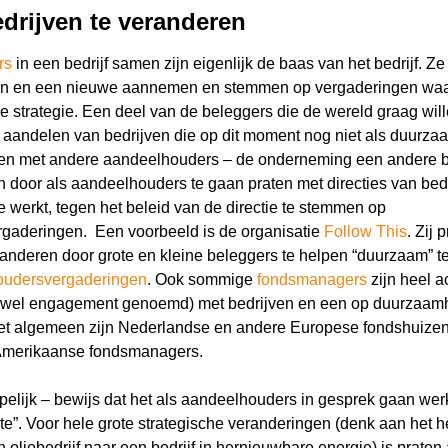
drijven te veranderen
rs
in een bedrijf samen zijn eigenlijk de baas van het bedrijf. Z
aan en een nieuwe aannemen en stemmen op vergaderingen waar
de strategie. Een deel van de beleggers die de wereld graag wil
 aandelen van bedrijven die op dit moment nog niet als duurz
en met andere aandeelhouders – de onderneming een andere be
n door als aandeelhouders te gaan praten met directies van bedr
 werkt, tegen het beleid van de directie te stemmen op
gaderingen. Een voorbeeld is de organisatie
Follow This
. Zij 
randeren door grote en kleine beleggers te helpen “duurzaam”
oudersvergaderingen
. Ook sommige
fondsmanagers
zijn heel ac
 wel engagement genoemd) met bedrijven en een op duurzaamh
et algemeen zijn Nederlandse en andere Europese fondshuizen
Amerikaanse fondsmanagers.
pelijk – bewijs dat het als aandeelhouders in gesprek gaan wer
te”. Voor hele grote strategische veranderingen (denk aan het h
oliebedrijf naar een bedrijf in hernieuwbare energie) is praten