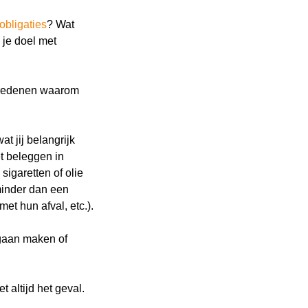
obligaties
? Wat
 je doel met
e redenen waarom
t jij belangrijk
et beleggen in
sigaretten of olie
minder dan een
t hun afval, etc.).
 gaan maken of
t altijd het geval.