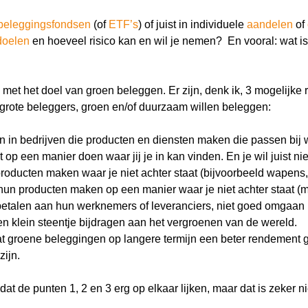
beleggingsfondsen
(of
ETF’s
) of juist in individuele
aandelen
of
doelen
en hoeveel risico kan en wil je nemen? En vooral: wat is
met het doel van groen beleggen. Er zijn, denk ik, 3 mogelijk
rote beleggers, groen en/of duurzaam willen beleggen:
n in bedrijven die producten en diensten maken die passen bij wa
t op een manier doen waar jij je in kan vinden. En je wil juist ni
producten maken waar je niet achter staat (bijvoorbeeld wapens, 
 hun producten maken op een manier waar je niet achter staat (
betalen aan hun werknemers of leveranciers, niet goed omgaan me
en klein steentje bijdragen aan het vergroenen van de wereld.
at groene beleggingen op langere termijn een beter rendement
zijn.
t de punten 1, 2 en 3 erg op elkaar lijken, maar dat is zeker nie