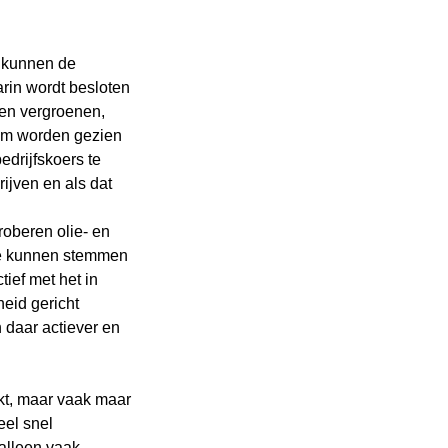
e kunnen de
in wordt besloten
len vergroenen,
aam worden gezien
drijfskoers te
ijven en als dat
proberen olie- en
 te kunnen stemmen
tief met het in
eid gericht
 daar actiever en
kt, maar vaak maar
eel snel
 alleen vaak