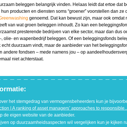
urzaam beleggen belangrijk vinden. Helaas leidt dat ertoe dat b
hun producten en diensten soms “groener” voorstellen dan ze d
Greenwashing
genoemd. Dat kan bewust zijn, maar ook omdat n
 heeft van wat groen beleggen inhoudt. Zo kan een beleggingsfo
rzaamst presterende bedrijven van elke sector, maar dan dus oo
-, olie- en wapenbedrijf beleggen. Of een beleggingsfonds beleg
ook echt duurzaam vindt, maar de aanbieder van het beleggingsfo
hun andere fondsen – mede namens jou – op aandeelhoudersver
emaal niet achterstaat.
ormatie:
 over het stemgedrag van vermogensbeheerders kun je bijvoorb
tion | A ranking of asset managers’ approaches to responsible
 op de eigen website van de aanbieder.
rijven op duurzaamheidsaspecten wil vergelijken kun je kijken n