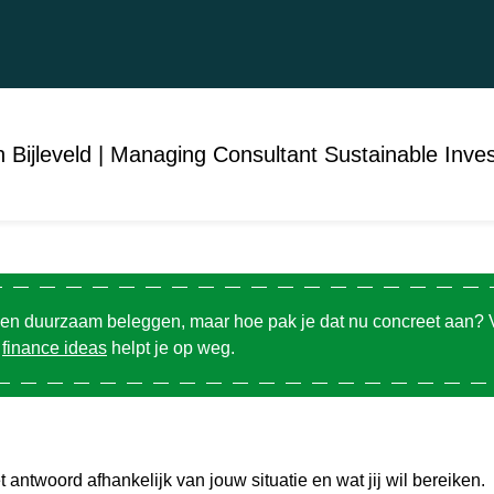
 Bijleveld | Managing Consultant Sustainable Inves
n en duurzaam beleggen, maar hoe pak je dat nu concreet aan? 
n
finance ideas
helpt je op weg.
t antwoord afhankelijk van jouw situatie en wat jij wil bereiken.