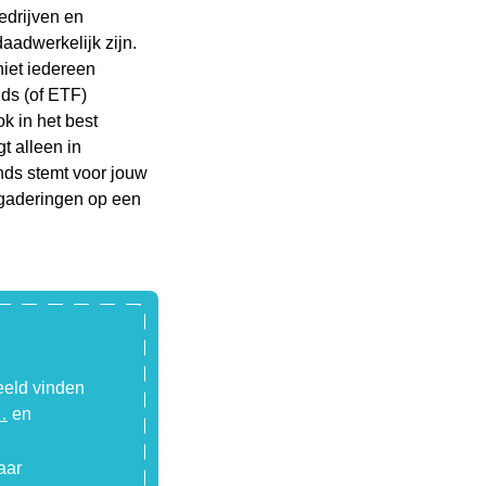
edrijven en
aadwerkelijk zijn.
iet iedereen
nds (of ETF)
k in het best
t alleen in
nds stemt voor jouw
gaderingen op een
eeld vinden
…
en
aar