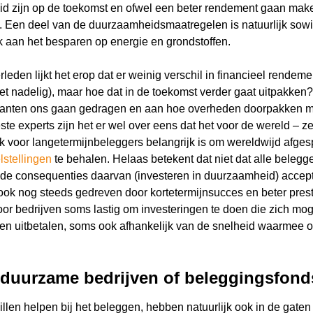
eid zijn op de toekomst en ofwel een beter rendement gaan maken
n. Een deel van de duurzaamheidsmaatregelen is natuurlijk sow
aan het besparen op energie en grondstoffen.
rleden lijkt het erop dat er weinig verschil in financieel rendeme
et nadelig), maar hoe dat in de toekomst verder gaat uitpakken?
klanten ons gaan gedragen en aan hoe overheden doorpakken m
te experts zijn het er wel over eens dat het voor de wereld – z
ok voor langetermijnbeleggers belangrijk is om wereldwijd afge
stellingen
te behalen. Helaas betekent dat niet dat alle belegg
de consequenties daarvan (investeren in duurzaamheid) accept
ok nog steeds gedreven door kortetermijnsucces en beter pres
oor bedrijven soms lastig om investeringen te doen die zich mog
llen uitbetalen, soms ook afhankelijk van de snelheid waarmee
 duurzame bedrijven of beleggingsfon
illen helpen bij het beleggen, hebben natuurlijk ook in de gaten