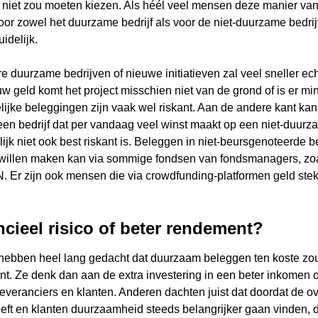
 niet zou moeten kiezen. Als héél veel mensen deze manier va
voor zowel het duurzame bedrijf als voor de niet-duurzame bedr
idelijk.
kknop
k
r:
e duurzame bedrijven of nieuwe initiatieven zal veel sneller ech
 geld komt het project misschien niet van de grond of is er mi
ijke beleggingen zijn vaak wel riskant. Aan de andere kant kan
 een bedrijf dat per vandaag veel winst maakt op een niet-duur
lijk niet ook best riskant is. Beleggen in niet-beursgenoteerde 
” willen maken kan via sommige fondsen van fondsmanagers, zoa
. Er zijn ook mensen die via crowdfunding-platformen geld st
ncieel risico of beter rendement?
bben heel lang gedacht dat duurzaam beleggen ten koste zou
nt. Ze denk dan aan de extra investering in een beter inkomen 
leveranciers en klanten. Anderen dachten juist dat doordat de o
eeft en klanten duurzaamheid steeds belangrijker gaan vinden,