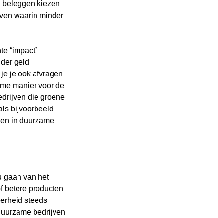
n beleggen kiezen
ijven waarin minder
te “impact”
nder geld
 je je ook afvragen
zame manier voor de
bedrijven die groene
ls bijvoorbeeld
eken in duurzame
 gaan van het
of betere producten
verheid steeds
 duurzame bedrijven