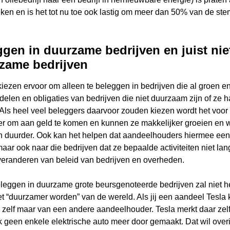
en en is het tot nu toe ook lastig om meer dan 50% van de ste
ggen in duurzame bedrijven en juist ni
rzame bedrijven
iezen ervoor om alleen te beleggen in bedrijven die al groen en
delen en obligaties van bedrijven die niet duurzaam zijn of ze
Als heel veel beleggers daarvoor zouden kiezen wordt het voo
r om aan geld te komen en kunnen ze makkelijker groeien en wo
 duurder. Ook kan het helpen dat aandeelhouders hiermee een
aar ook naar die bedrijven dat ze bepaalde activiteiten niet la
 veranderen van beleid van bedrijven en overheden.
Wat wil je opzoeken?
leggen in duurzame grote beursgenoteerde bedrijven zal niet he
t “duurzamer worden” van de wereld. Als jij een aandeel Tesla k
 zelf maar van een andere aandeelhouder. Tesla merkt daar zelf 
l je graag de betekenis van een beleggingsterm weten of is er
jk geen enkele elektrische auto meer door gemaakt. Dat wil ove
die je graag beantwoord wilt hebben? We helpen je graag 