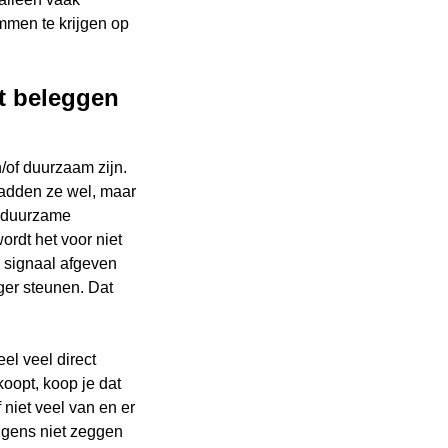
mmen te krijgen op
et beleggen
/of duurzaam zijn.
 hadden ze wel, maar
r duurzame
rdt het voor niet
 signaal afgeven
nger steunen. Dat
el veel direct
oopt, koop je dat
niet veel van en er
 een andere vraag
rigens niet zeggen
een handje.