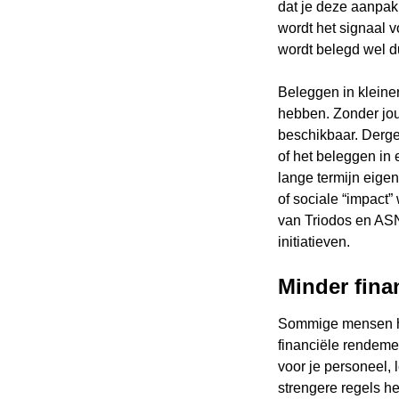
dat je deze aanpak
wordt het signaal 
wordt belegd wel du
Zoe
Zoe
naa
Beleggen in kleiner
hebben. Zonder jouw
beschikbaar. Dergel
of het beleggen in
lange termijn eigen
of sociale “impact
van Triodos en ASN
initiatieven.
Minder fina
Sommige mensen he
financiële rendeme
voor je personeel, 
strengere regels h