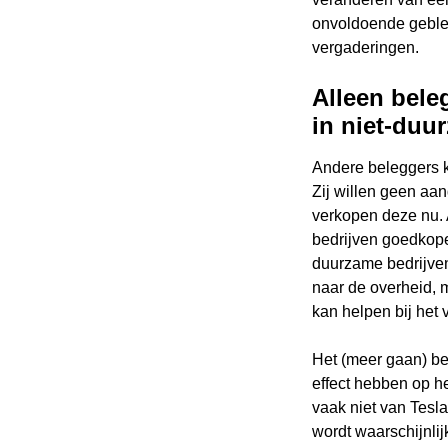
onvoldoende geblek
vergaderingen.
Alleen bele
in niet-duu
Andere beleggers k
Zij willen geen aan
verkopen deze nu. 
bedrijven goedkope
duurzame bedrijven
naar de overheid, m
kan helpen bij het
Het (meer gaan) be
effect hebben op he
vaak niet van Tesla
Wi
wordt waarschijnli