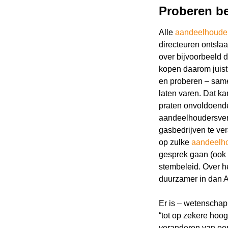
Proberen be
Alle
aandeelhoude
directeuren ontsl
over bijvoorbeeld 
kopen daarom juist
en proberen – sam
laten varen. Dat ka
praten onvoldoende
aandeelhoudersver
gasbedrijven te ve
op zulke
aandeelh
gesprek gaan (ook
stembeleid. Over h
duurzamer in dan 
Er is – wetenschap
“tot op zekere hoog
veranderen van een 