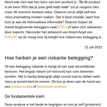
kleurcode zien wat het risico van een product is. “Bij dit product
is de kans 35% dat je jouw geld kwijt raakt” zul je nergens zien,
maar dit scenario bestaat zeker. Daarom zul je altijd zelf een
risico-inschatting moeten maken. Dat is best moeilijk, want hoe
kom je aan de betrouwbare informatie? Daarom kopen de
meest beginnende beleggers vaak
ETF’s
of laten zich adviseren
door experts. Hieronder het antwoord van Arash Azad van
FXFLAT
op de vraag hoe hij bekijkt hoe riskant een belegging is.
21 juli 2022
Hoe herken je een riskante belegging?
Of een belegging riskante is hangt af van veel verschillende
factoren. Het begrip riskant (of risicovol) kan ruim bemeten
worden. Het is hierbij belangrijk altijd vooraf vast te stellen welk
risico je bereid bent te nemen. Dit kun je doen aan de hand van
een
fundamentele
of
technische analyse
.
De fundamentele kant:
Deze analyse is het beste te begrijpen en kun je zelf (proberen)