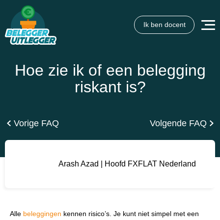
Ik ben docent
Wat wil je opzoeken?
Wil je graag de betekenis van een beleggingsterm weten
of is er een andere vraag die je graag beantwoord wilt
Hoe zie ik of een belegging
hebben? We helpen je graag een handje.
riskant is?
Zoek
Zoekknop
naar:
Vorige FAQ
Volgende FAQ
Arash Azad | Hoofd FXFLAT Nederland
Alle
beleggingen
kennen risico’s. Je kunt niet simpel met een