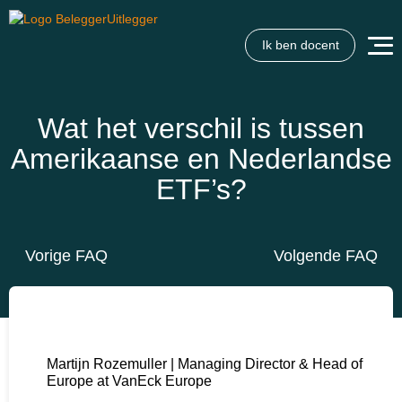
Ik ben docent
Wat wil je opzoeken?
Wil je graag de betekenis van een beleggingsterm weten
of is er een andere vraag die je graag beantwoord wilt
Wat het verschil is tussen
hebben? We helpen je graag een handje.
Amerikaanse en Nederlandse
ETF’s?
Zoek
Zoekknop
naar:
Vorige FAQ
Volgende FAQ
Martijn Rozemuller | Managing Director & Head of
Europe at VanEck Europe