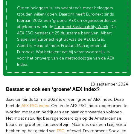
Groen beleggen is iets wat steeds meer beleggers
(zouden willen) doen. Daarom heeft Euronext sinds
februari 2022 een ‘groene’ AEX en organiseerden ze
afgelopen week de
Euronext Sustainability Week
. De
AEX
ESG
bestaat uit 25 duurzame bedrijven.
Albert
Siepel
van
Euronext
legt uit was de AEX ESG is.
Albert is
Head of Index Product Management at
Euronext.
Wat betekent dat hij
verantwoordelijk is
voor het ontwerp van de methodologie van de AEX
Index.
18 september 2024
Bestaat er ook een ‘groene’ AEX index?
Jazeker! Sinds 12 mei 2022 is er een ‘groene’ AEX index. Deze
heet de
AEX ESG index
. Om in de AEX ESG index opgenomen te
worden moet een bedrijf aan een paar voorwaarden voldoen.
Het moet natuurlijk beursgenoteerd zijn op de Amsterdamse
beurs, en groot en succesvol zijn. Maar dus ook een laag risico
hebben op het gebied van
ESG
, oftewel: Environment, Social en