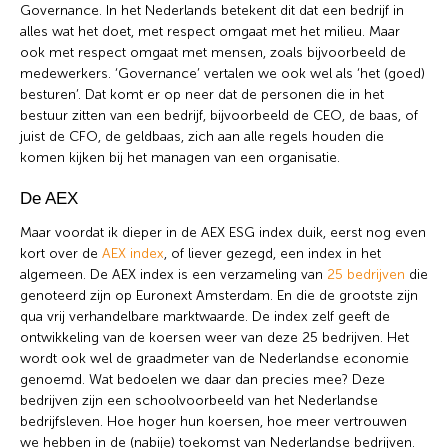
Governance. In het Nederlands betekent dit dat een bedrijf in
alles wat het doet, met respect omgaat met het milieu. Maar
ook met respect omgaat met mensen, zoals bijvoorbeeld de
medewerkers. ‘Governance’ vertalen we ook wel als ‘het (goed)
besturen’. Dat komt er op neer dat de personen die in het
bestuur zitten van een bedrijf, bijvoorbeeld de CEO, de baas, of
juist de CFO, de geldbaas, zich aan alle regels houden die
komen kijken bij het managen van een organisatie.
De AEX
Maar voordat ik dieper in de AEX ESG index duik, eerst nog even
Wat wil je opzoeken?
kort over de
AEX index
, of liever gezegd, een index in het
algemeen. De AEX index is een verzameling van
25 bedrijven
die
Wil je graag de betekenis van een beleggingsterm
genoteerd zijn op Euronext Amsterdam. En die de grootste zijn
weten of is er een andere vraag die je graag
qua vrij verhandelbare marktwaarde. De index zelf geeft de
beantwoord wilt hebben? We helpen je graag een
ontwikkeling van de koersen weer van deze 25 bedrijven. Het
handje.
wordt ook wel de graadmeter van de Nederlandse economie
genoemd. Wat bedoelen we daar dan precies mee? Deze
bedrijven zijn een schoolvoorbeeld van het Nederlandse
Zoek
Zoekknop
bedrijfsleven. Hoe hoger hun koersen, hoe meer vertrouwen
naar:
we hebben in de (nabije) toekomst van Nederlandse bedrijven.