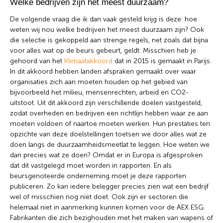
Welke bedrijven zijn het meest duurzaam?
De volgende vraag die ik dan vaak gesteld krijg is deze: hoe
weten wij nou welke bedrijven het meest duurzaam zijn? Ook
die selectie is gekoppeld aan strenge regels, net zoals dat bijna
voor alles wat op de beurs gebeurt, geldt. Misschien heb je
gehoord van het
Klimaatakkoord
dat in 2015 is gemaakt in Parijs.
In dit akkoord hebben landen afspraken gemaakt over waar
organisaties zich aan moeten houden op het gebied van
bijvoorbeeld het milieu, mensenrechten, arbeid en CO2-
uitstoot. Uit dit akkoord zijn verschillende doelen vastgesteld,
zodat overheden en bedrijven een richtlijn hebben waar ze aan
moeten voldoen of naartoe moeten werken. Hun prestaties ten
opzichte van deze doelstellingen toetsen we door alles wat ze
doen langs de duurzaamheidsmeetlat te leggen. Hoe weten we
dan precies wat ze doen? Omdat er in Europa is afgesproken
dat dit vastgelegd moet worden in rapporten. En als
beursgenoteerde onderneming moet je deze rapporten
publiceren. Zo kan iedere belegger precies zien wat een bedrijf
wel of misschien nog niet doet. Ook zijn er sectoren die
helemaal niet in aanmerking kunnen komen voor de AEX ESG.
Fabrikanten die zich bezighouden met het maken van wapens of