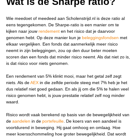
Wat is de Sharpe ratio?
Wie meedoet of meedeed aan Scholenstrijd.nl is deze ratio al
eens tegengekomen. De Sharpe-ratio is een manier om te
kijken naar jouw
rendement
en het risico dat je daarvoor
genomen hebt. Op deze manier kun je
beleggingsfondsen
met
elkaar vergelijken. Een fonds dat aanmerkelijk meer risico
neemt in zijn beleggingen, zou op den duur beter moeten
scoren dan een fonds dat minder risico neemt. Als dat niet zo is,
is dat risico voor niets genomen.
Een rendement van 5% klinkt mooi, maar het getal zelf zegt
niets. Als de
AEX
in die zelfde periode steeg met 7% heb je het
dus relatief niet goed gedaan. En als jij om die 5% te halen veel
risico genomen hebt, is jouw prestatie relatief zelf nog minder
waard.
Wat wil je opzoeken?
Risico wordt vaak berekend op basis van de bewegelijkheid van
de
aandelen
in de
portefeuille
. De koers van een aandeel is
Wil je graag de betekenis van een beleggingsterm
voortdurend in beweging. Hij gaat omhoog en omlaag. Hoe
weten of is er een andere vraag die je graag
meer koersschommeling hoe groter bewegelijkheid. Dat wordt