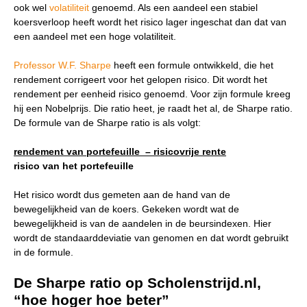
beantwoord wilt hebben? We helpen je graag een
ook wel
volatiliteit
genoemd. Als een aandeel een stabiel
handje.
koersverloop heeft wordt het risico lager ingeschat dan dat van
een aandeel met een hoge volatiliteit.
Zoek
Zoekknop
Professor W.F. Sharpe
heeft een formule ontwikkeld, die het
naar:
rendement corrigeert voor het gelopen risico. Dit wordt het
rendement per eenheid risico genoemd. Voor zijn formule kreeg
hij een Nobelprijs. Die ratio heet, je raadt het al, de Sharpe ratio.
De formule van de Sharpe ratio is als volgt:
rendement van portefeuille – risicovrije rente
risico van het portefeuille
Het risico wordt dus gemeten aan de hand van de
bewegelijkheid van de koers. Gekeken wordt wat de
bewegelijkheid is van de aandelen in de beursindexen. Hier
wordt de standaarddeviatie van genomen en dat wordt gebruikt
in de formule.
De Sharpe ratio op Scholenstrijd.nl,
“hoe hoger hoe beter”