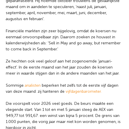
geparafraseerd. Hij noemde oktober trouwens de gevaarlijkste
maand om in aandelen te speculeren, ‘naast juli, januari,
Wat wil je opzoeken?
september, april, november, mei, maart, juni, december,
augustus en februari’.
Wil je graag de betekenis van een beleggingsterm
weten of is er een andere vraag die je graag
Financiële markten zijn zeer bijgelovig, omdat de koersen nu
beantwoord wilt hebben? We helpen je graag een
eenmaal onvoorspelbaar zijn. Daarom zoeken ze houvast in
handje.
kalenderwijsheden als: ‘Sell in May and go away, but remember
to come back in September.’
Zoek
Zoekknop
Ze hechten ook veel geloof aan het zogenoemde ‘januari-
naar:
effect’. In de eerste maand van het jaar zouden de koersen
meer in waarde stijgen dan in de andere maanden van het jaar.
Sommige
analisten
beperken het zelfs tot de eerste vijf dagen
van deze maand: zij hanteren de
vijfdagenbarometer.
Die voorspelt voor 2026 veel goeds. De beurs maakte een
vliegende start. Van 1 tot en met 5 januari steeg de AEX van
949,77 tot 991,67: een winst van bijna 5 procent. De grens van
1.000 punten, die vorig jaar maar niet kon worden genomen, is
hierdoor in zicht.