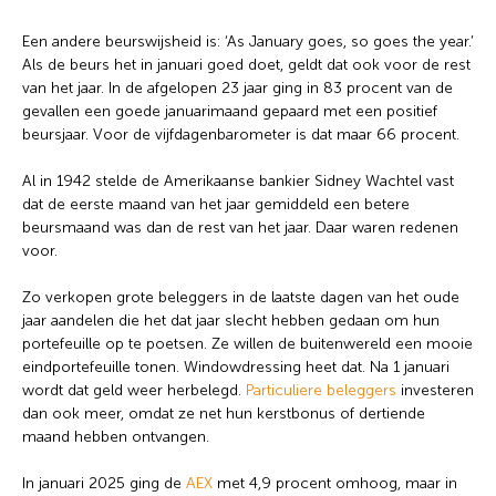
Een andere beurswijsheid is: ‘As January goes, so goes the year.’
Als de beurs het in januari goed doet, geldt dat ook voor de rest
van het jaar. In de afgelopen 23 jaar ging in 83 procent van de
gevallen een goede januarimaand gepaard met een positief
beursjaar. Voor de vijfdagenbarometer is dat maar 66 procent.
Al in 1942 stelde de Amerikaanse bankier Sidney Wachtel vast
dat de eerste maand van het jaar gemiddeld een betere
beursmaand was dan de rest van het jaar. Daar waren redenen
voor.
Zo verkopen grote beleggers in de laatste dagen van het oude
jaar aandelen die het dat jaar slecht hebben gedaan om hun
portefeuille op te poetsen. Ze willen de buitenwereld een mooie
eindportefeuille tonen. Windowdressing heet dat. Na 1 januari
wordt dat geld weer herbelegd.
Particuliere beleggers
investeren
dan ook meer, omdat ze net hun kerstbonus of dertiende
maand hebben ontvangen.
In januari 2025 ging de
AEX
met 4,9 procent omhoog, maar in