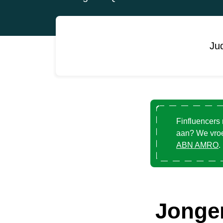
Ju
Finfluencers
aan? We vroeg
ABN AMRO
.
Jonger