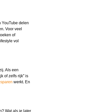
en YouTube delen
en. Voor veel
boeken of
festyle vol
ij. Als een
 of zelfs rijk” is
e
sparen
werkt. En
? Wat als je later