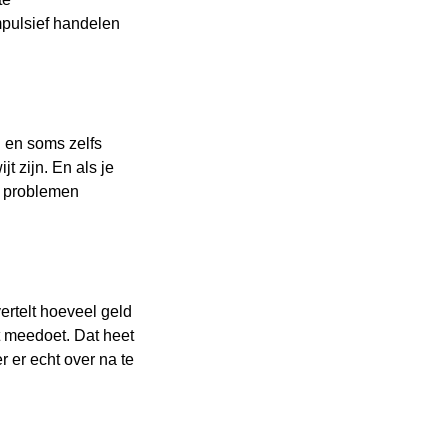
mpulsief handelen
 en soms zelfs
t zijn. En als je
ze problemen
vertelt hoeveel geld
et meedoet. Dat heet
 er echt over na te
 een andere vraag
een handje.