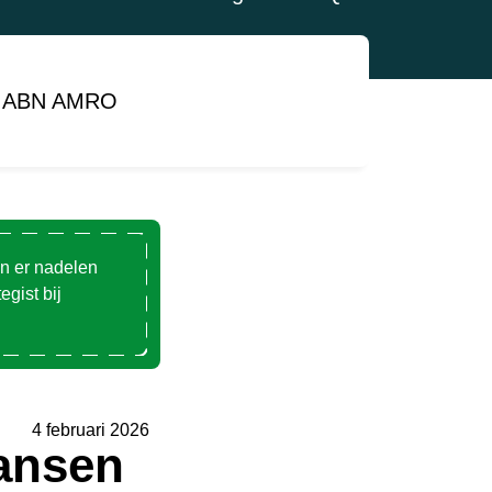
 at ABN AMRO
en er nadelen
gist bij
4 februari 2026
kansen