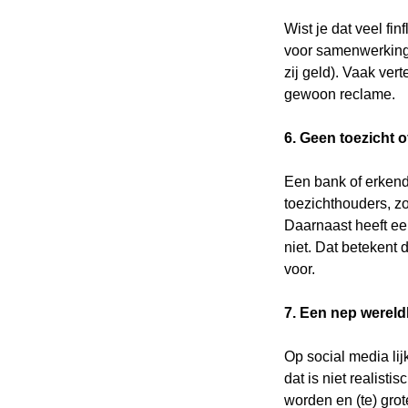
Wist je dat veel f
voor samenwerkingen 
Zoe
Zoe
zij geld). Vaak vert
naa
gewoon reclame.
6. Geen toezicht 
Een bank of erkend 
toezichthouders, z
Daarnaast heeft ee
niet. Dat betekent d
voor.
7. Een nep wereld
Op social media lijk
dat is niet realisti
worden en (te) grote