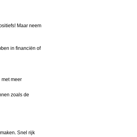
ositiefs! Maar neem
bben in financiën of
d met meer
nnen zoals de
 maken. Snel rijk