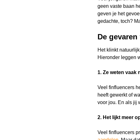
geen vaste baan he
geven je het gevoel
gedachte, toch? Maa
De gevaren 
Het klinkt natuurlij
Hieronder leggen w
1. Ze weten vaak 
Veel finfluencers 
heeft gewerkt of wa
voor jou. En als ji
2. Het lijkt meer
Veel finfluencers p
aandelen
. Maar da