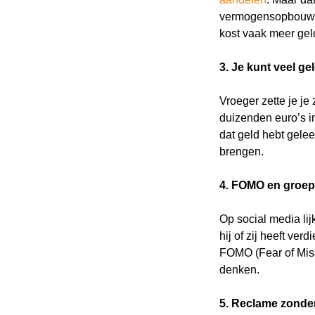
vermogensopbouw 
kost vaak meer geld
3. Je kunt veel ge
Vroeger zette je j
duizenden euro’s in
dat geld hebt gelee
brengen.
4. FOMO en groe
Op social media lij
hij of zij heeft ver
FOMO (Fear of Missi
denken.
Wi
5. Reclame zonder