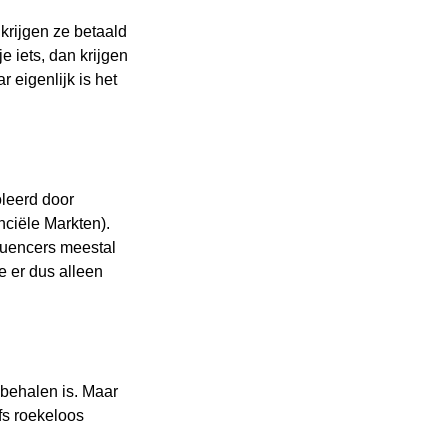
krijgen ze betaald
je iets, dan krijgen
ar eigenlijk is het
oleerd door
ciële Markten).
luencers meestal
je er dus alleen
e behalen is. Maar
lfs roekeloos