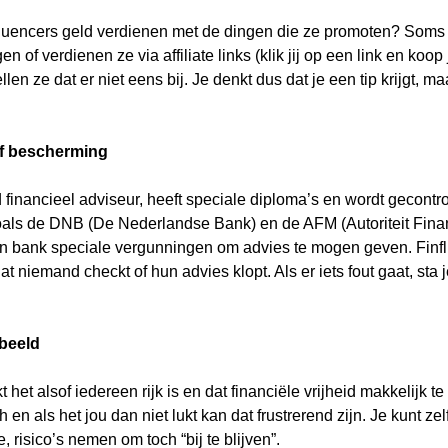
influencers geld verdienen met de dingen die ze promoten? Soms 
of verdienen ze via affiliate links (klik jij op een link en koop 
kknop
k
ellen ze dat er niet eens bij. Je denkt dus dat je een tip krijgt, ma
r:
of bescherming
financieel adviseur, heeft speciale diploma’s en wordt gecontr
oals de DNB (De Nederlandse Bank) en de AFM (Autoriteit Finan
n bank speciale vergunningen om advies te mogen geven. Finf
at niemand checkt of hun advies klopt. Als er iets fout gaat, sta 
beeld
t het alsof iedereen rijk is en dat financiële vrijheid makkelijk t
sch en als het jou dan niet lukt kan dat frustrerend zijn. Je kunt ze
, risico’s nemen om toch “bij te blijven”.