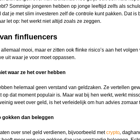
bt? Sommige jongeren hebben op jonge leeftijd zelfs als schul
 dat je met slim investeren zelf de controle kunt pakken. Dat is b
r let op: het werkt niet altijd zoals ze zeggen.
van finfluencers
k allemaal mooi, maar er zitten ook flinke risico’s aan het volgen 
e uit waar je voor moet oppassen.
niet waar ze het over hebben
hebben helemaal geen verstand van geldzaken. Ze vertellen ge
t op dat moment populair is. Maar wat bij hen werkt, werkt miss
j weinig weet over geld, is het verleidelijk om hun advies zomaar 
 op gokken dan beleggen
raten over snel geld verdienen, bijvoorbeeld met
crypto
,
daghand
t heeft meer weg van gokken dan van verstandig beleggen. Ech