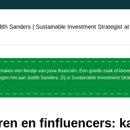
dith Sanders | Sustainable Investment Strategist
 maken een feestje van jouw financiën. Een goede zaak of klev
en het aan Judith Sanders. Zij is Sustainable Investment Strate
en en finfluencers: 