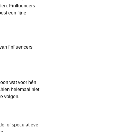
den. Finfluencers
est een fijne
van finfluencers.
woon wat voor hén
chien helemaal niet
te volgen.
el of speculatieve
te