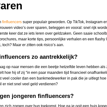
varen
jn
finfluencers
super populair geworden. Op TikTok, Instagram 
ouwen video’s over sparen, beleggen en vooral: snel rijk word
eerste keer dat ze iets leren over geldzaken. Geen saaie school
ochures, maar korte tips, persoonlijke verhalen en een flashy li
k, toch? Maar er zitten ook risico’s aan.
influencers zo aantrekkelijk?
aag op naar mensen die een beetje hetzelfde leven hebben als z
elt hoe hij of zij “in een paar maanden tijd financieel onafhankelijk
at veel cooler dan een bankmedewerker in pak die je uitlegt ho
il er niet snel veel geld verdienen?
en jongeren finfluencers?
n zich zorgen over hun toekomst. Hoe ga je ooit een huis kopen