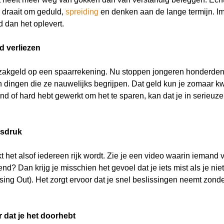
draait om geduld,
spreiding
en denken aan de lange termijn. I
 dan het oplevert.
ld verliezen
e zakgeld op een spaarrekening. Nu stoppen jongeren honderden
 dingen die ze nauwelijks begrijpen. Dat geld kun je zomaar kwij
nd of hard hebt gewerkt om het te sparen, kan dat je in serieu
psdruk
kt het alsof iedereen rijk wordt. Zie je een video waarin iemand 
diend? Dan krijg je misschien het gevoel dat je iets mist als je ni
Wat wil je opzoeken?
ng Out). Het zorgt ervoor dat je snel beslissingen neemt zonder
l je graag de betekenis van een beleggingsterm weten of is er
 dat je het doorhebt
die je graag beantwoord wilt hebben? We helpen je graag 