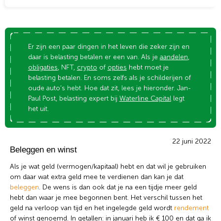
Er zijn een paar dingen in het leven die zeker zijn en
daar is belasting betalen er een van. Als je
aandelen
,
obligaties
, NFT,
crypto
of
opties
hebt moet je
belasting betalen. En soms zelfs als je schilderijen of
oude auto’s hebt. Hoe dat zit, lees je hieronder. Jan-
Paul Post, belasting expert bij
Waterline Capital
legt
het uit.
22 juni 2022
Beleggen en winst
Als je wat geld (vermogen/kapitaal) hebt en dat wil je gebruiken
om daar wat extra geld mee te verdienen dan kan je dat
beleggen
. De wens is dan ook dat je na een tijdje meer geld
hebt dan waar je mee begonnen bent. Het verschil tussen het
geld na verloop van tijd en het ingelegde geld wordt
rendement
of winst genoemd. In getallen: in januari heb ik € 100 en dat ga ik