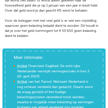
dat wordt niet belast. Er wordt alleen gekeken naar de
hoeveelheid geld die je op 1 januari van een jaar in bezit hebt.
Over dat geld word je dan geacht 4% winst te behalen.
Voor de belegger met niet veel geld is er wel een vrijstelling
waarover geen belasting betaald dient te worden. Dit houdt in
dat je over het geld (vermogen) tot € 50.650 geen belasting
dient te betalen.
Meer informatie:
Artikel
Financieel Dagblad: De echt rijke
Nederlander vermijdt vermogenstaks in box 3
(21 april 2023)
Artikel
van het Parool: Welvaart Nederland is
nog schever verdeeld dan gedacht. Daarin word
de vraag gesteld of het huidige
belastingsysteem veranderd moet worden,
waarbij er mogelijk meer belasting op vermogen
in plaats van arbeid gerekend zou moeten