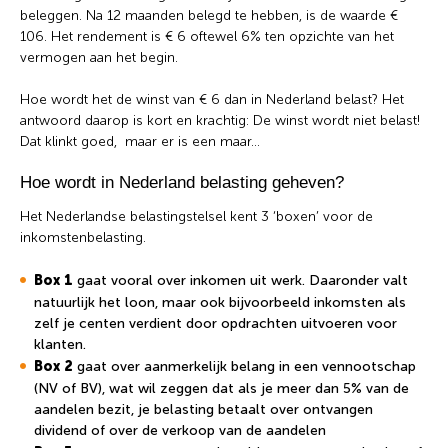
beleggen. Na 12 maanden belegd te hebben, is de waarde €
106. Het rendement is € 6 oftewel 6% ten opzichte van het
vermogen aan het begin.
Wat wil je opzoeken?
Hoe wordt het de winst van € 6 dan in Nederland belast? Het
antwoord daarop is kort en krachtig: De winst wordt niet belast!
Wil je graag de betekenis van een beleggingsterm
Dat klinkt goed, maar er is een maar…
weten of is er een andere vraag die je graag
beantwoord wilt hebben? We helpen je graag een
Hoe wordt in Nederland belasting geheven?
handje.
Het Nederlandse belastingstelsel kent 3 ‘boxen’ voor de
inkomstenbelasting.
Zoek
Zoekknop
naar:
Box 1
gaat vooral over inkomen uit werk. Daaronder valt
natuurlijk het loon, maar ook bijvoorbeeld inkomsten als
zelf je centen verdient door opdrachten uitvoeren voor
klanten.
Box 2
gaat over aanmerkelijk belang in een vennootschap
(NV of BV), wat wil zeggen dat als je meer dan 5% van de
aandelen bezit, je belasting betaalt over ontvangen
dividend of over de verkoop van de aandelen