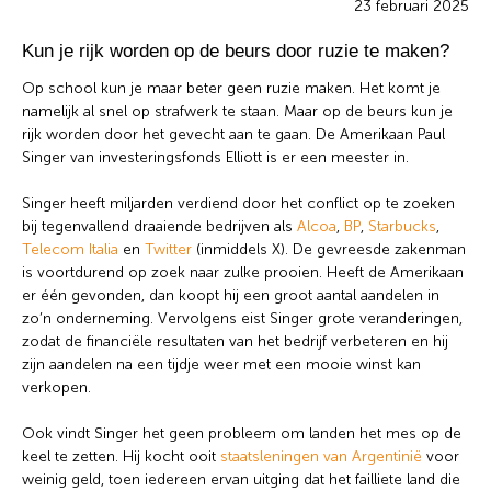
23 februari 2025
weten of is er een andere vraag die je graag
beantwoord wilt hebben? We helpen je graag een
Kun je rijk worden op de beurs door ruzie te maken?
handje.
Op school kun je maar beter geen ruzie maken. Het komt je
namelijk al snel op strafwerk te staan. Maar op de beurs kun je
rijk worden door het gevecht aan te gaan. De Amerikaan Paul
Zoek
Zoekknop
Singer van investeringsfonds Elliott is er een meester in.
naar:
Singer heeft miljarden verdiend door het conflict op te zoeken
bij tegenvallend draaiende bedrijven als
Alcoa
,
BP
,
Starbucks
,
Telecom Italia
en
Twitter
(inmiddels X). De gevreesde zakenman
is voortdurend op zoek naar zulke prooien. Heeft de Amerikaan
er één gevonden, dan koopt hij een groot aantal aandelen in
zo’n onderneming. Vervolgens eist Singer grote veranderingen,
zodat de financiële resultaten van het bedrijf verbeteren en hij
zijn aandelen na een tijdje weer met een mooie winst kan
verkopen.
Ook vindt Singer het geen probleem om landen het mes op de
keel te zetten. Hij kocht ooit
staatsleningen van Argentinië
voor
weinig geld, toen iedereen ervan uitging dat het failliete land die