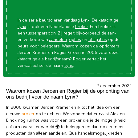
In de serie beursdieren vandaag Lynx. De katachtige
Lynx
is ook een Nederlandse
broker
. Een broker is
een tussenpersoon. Zij regelt bijvoorbeeld de aan-
en verkoop van
aandelen
,
opties
en
obligaties
op de
beurs voor beleggers. Waarom kozen de oprichters
Jeroen Kramer en Rogier Groen in 2006 voor deze
katachtige als bedrijfsnaam? Rogier vertelt het
verhaal achter de naam
Lynx
.
2 december 2024
Waarom kozen Jeroen en Rogier bij de oprichting van
ons bedrijf voor de naam Lynx?
In 2006 kwamen Jeroen Kramer en ik tot het idee om een
nieuwe
broker
op te richten. We vonden dat er naast Alex en
Binck nog ruimte was voor een broker die je de mogelijkheid
gaf om overal ter wereld 🌍 te beleggen en dan ook in meer
producten dan alleen aandelen. Qua handelsmogelijkheden