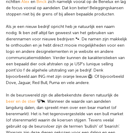
richtten
Alex
en
Binck
zich namelijk vooral op de Benelux en lag
de focus vooral op aandelen. Dat kon beter! Beleggingskansen
stoppen niet bij de grens of bij alleen bepaalde producten.
Wat wil je opzoeken?
Als je een nieuw bedrijf opricht heb je natuurlijk een naam
Wil je graag de betekenis van een beleggingsterm
nodig. Ik ben zelf altijd fan geweest van het gebruiken van
weten of is er een andere vraag die je graag
dierennamen voor nieuwe bedrijven 🐾. De namen zijn makkelijk
beantwoord wilt hebben? We helpen je graag een
te onthouden en je hebt direct mooie mogelijkheden voor een
handje.
logo en andere designelementen in je website en andere
communicatiemiddelen. Verder kunnen de karakteristieken van
een bepaald dier ook afstralen op je USP’s (unique selling
Zoek
Zoekknop
point’s)o f de algehele uitstraling van je bedrijf. Denk
naar:
bijvoorbeeld aan ING met zijn oranje leeuw 🦁. Of bijvoorbeeld
Dove, Jaguar, Red Bull, Puma en vele andere.
In de beurswereld zijn de allerbekendste dieren natuurlijk de
beer en de stier
🐻🐂. Wanneer de waarde van aandelen
langdurig dalen, dan spreekt men over een bear market (of
berenmarkt). Het is het tegenovergestelde van een bull market
(of stierenmarkt) waarin de koersen stijgen. Tevens veelal
gebruikt op de beursvloer zijn de termen ‘bullish’ of ‘bearish’.
Waarom zijn deze dieren gekozen voor een daling en een