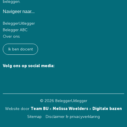
beleggen.
Navigeer naar...
BeleggerUitlegger
Belegger ABC
Over ons
Ik ben docent
Volg ons op social media:
© 2026 BeleggerUitlegger
Website door
Team BU
x
Melissa Woelders
x
Digitale bazen
Sitemap
Disclaimer & privacyverklaring