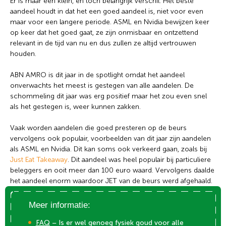
Er is maar een klein, en toch belangrijk verschil. Het beste
aandeel houdt in dat het een goed aandeel is, niet voor even
maar voor een langere periode. ASML en Nvidia bewijzen keer
op keer dat het goed gaat, ze zijn onmisbaar en ontzettend
relevant in de tijd van nu en dus zullen ze altijd vertrouwen
houden.
ABN AMRO is dit jaar in de spotlight omdat het aandeel
onverwachts het meest is gestegen van alle aandelen. De
schommeling dit jaar was erg positief maar het zou even snel
als het gestegen is, weer kunnen zakken.
Vaak worden aandelen die goed presteren op de beurs
vervolgens ook populair, voorbeelden van dit jaar zijn aandelen
als ASML en Nvidia. Dit kan soms ook verkeerd gaan, zoals bij
Just Eat Takeaway
. Dit aandeel was heel populair bij particuliere
beleggers en ooit meer dan 100 euro waard. Vervolgens daalde
het aandeel enorm waardoor JET van de beurs werd afgehaald.
Meer informatie:
FAQ
– Is er wel genoeg fysiek goud voor alle