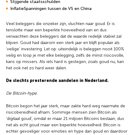
Stijgende staatsschulden
InflatieSpanningen tussen de VS en China
Veel beleggers die onzeker zijn, vluchten naar goud. Er is
tenslotte maar een beperkte hoeveelheid van en dus
verwachten deze beleggers dat de waarde redelijk stabiel zal
blijven. Goud had daarom een sterk jaar en blijft populair als
‘veilige’ investering. Let op: uiteindelijk is beleggen nooit 100%
veilig en loop je met elke belegging, zelfs de minst risicovolle,
kans op missers. Als iets hard is gestegen, zoals goud nu, kan
het ook net zo hard weer dalen.
De slechts presterende aandelen in Nederland.
De Bitcoin-hype.
Bitcoin begon het jaar sterk, maar zakte hard weg naarmate de
risicobereidheid afnam. Sommige mensen zien Bitcoin als
‘digitaal goud’, omdat er maar 21 miljoen Bitcoins bestaan, dus
net als echt goud maar een beperkte hoeveelheid. Bitcoin is
echter gevoeliger voor emoties en hype dan goud en daardoor