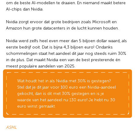
om de beste AI-modellen te draaien. En niemand maakt betere
AI-chips dan Nvidia.
Nvidia zorgt ervoor dat grote bedrijven zoals Microsoft en
Amazon hun grote datacenters in de lucht kunnen houden.
Nvidia werd zelfs heel even meer dan 5 biljoen dollar waard, als
eerste bedrijf ooit. Dat is bijna 4,3 biljoen euro! Ondanks
schommelingen staat het aandeel dit jaar nog steeds ruim 30%
in de plus. Dat maakt Nvidia een van de best presterende én
meest populaire aandelen van 2025.
Wat wil je opzoeken?
Wat houdt het in als Nvidia met 30% is gestegen?
Stel dat je dit jaar voor 100 euro een Nvidia-aandeel
Wil je graag de betekenis van een beleggingsterm
gekocht, dan is dit met 30% gestegen en is je
weten of is er een andere vraag die je graag
waarde van het aandeel nu 130 euro! Je hebt nu 30
beantwoord wilt hebben? We helpen je graag een
euro winst gemaakt.
handje.
Zoek
Zoekknop
ASML
naar: