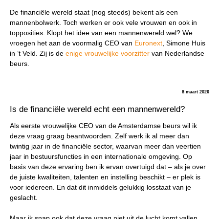
De financiële wereld staat (nog steeds) bekent als een
mannenbolwerk. Toch werken er ook vele vrouwen en ook in
topposities. Klopt het idee van een mannenwereld wel? We
vroegen het aan de voormalig CEO van
Euronext
, Simone Huis
in ’t Veld. Zij is de
enige vrouwelijke voorzitter
van Nederlandse
beurs.
8 maart 2026
Is de financiële wereld echt een mannenwereld?
Als eerste vrouwelijke CEO van de Amsterdamse beurs wil ik
deze vraag graag beantwoorden. Zelf werk ik al meer dan
twintig jaar in de financiële sector, waarvan meer dan veertien
jaar in bestuursfuncties in een internationale omgeving. Op
basis van deze ervaring ben ik ervan overtuigd dat – als je over
de juiste kwaliteiten, talenten en instelling beschikt – er plek is
voor iedereen. En dat dit inmiddels gelukkig losstaat van je
geslacht.
Maar ik snap ook dat deze vraag niet uit de lucht komt vallen.