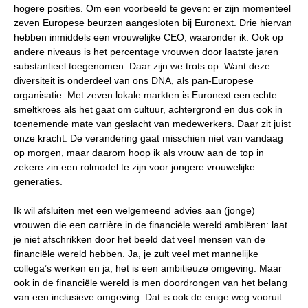
hogere posities. Om een voorbeeld te geven: er zijn momenteel
zeven Europese beurzen aangesloten bij Euronext. Drie hiervan
hebben inmiddels een vrouwelijke CEO, waaronder ik. Ook op
andere niveaus is het percentage vrouwen door laatste jaren
substantieel toegenomen. Daar zijn we trots op. Want deze
diversiteit is onderdeel van ons DNA, als pan-Europese
organisatie. Met zeven lokale markten is Euronext een echte
smeltkroes als het gaat om cultuur, achtergrond en dus ook in
toenemende mate van geslacht van medewerkers. Daar zit juist
onze kracht. De verandering gaat misschien niet van vandaag
op morgen, maar daarom hoop ik als vrouw aan de top in
zekere zin een rolmodel te zijn voor jongere vrouwelijke
generaties.
Ik wil afsluiten met een welgemeend advies aan (jonge)
vrouwen die een carrière in de financiële wereld ambiëren: laat
je niet afschrikken door het beeld dat veel mensen van de
financiële wereld hebben. Ja, je zult veel met mannelijke
collega’s werken en ja, het is een ambitieuze omgeving. Maar
ook in de financiële wereld is men doordrongen van het belang
van een inclusieve omgeving. Dat is ook de enige weg vooruit.