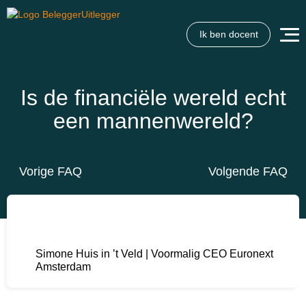
Ik ben docent
Wat wil je opzoeken?
Wil je graag de betekenis van een beleggingsterm weten
of is er een andere vraag die je graag beantwoord wilt
Is de financiële wereld echt
hebben? We helpen je graag een handje.
een mannenwereld?
Zoek
Zoekknop
naar:
Vorige FAQ
Volgende FAQ
Simone Huis in ’t Veld | Voormalig CEO Euronext
Amsterdam