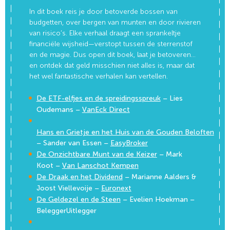
In dit boek reis je door betoverde bossen van
budgetten, over bergen van munten en door rivieren
van risico’s. Elke verhaal draagt een sprankeltje
financiële wijsheid—verstopt tussen de sterrenstof
en de magie. Dus open dit boek, laat je betoveren…
en ontdek dat geld misschien niet alles is, maar dat
het wel fantastische verhalen kan vertellen.
De ETF-elfjes en de spreidingsspreuk
– Lies
Oudemans –
VanEck Direct
Hans en Grietje en het Huis van de Gouden Beloften
– Sander van Essen –
EasyBroker
De Onzichtbare Munt van de Keizer
– Mark
Koot –
Van Lanschot Kempen
De Draak en het Dividend
– Marianne Aalders &
Joost Viellevoije –
Euronext
De Geldezel en de Steen
– Evelien Hoekman –
BeleggerUitlegger