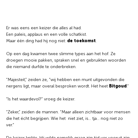
Wat wil je opzoeken?
Wil je graag de betekenis van een beleggingsterm
Er was eens een keizer die alles al had.
weten of is er een andere vraag die je graag
Een paleis, applaus en een volle schatkist.
beantwoord wilt hebben? We helpen je graag een
Maar één ding had hij nog niet:
de toekomst
.
handje.
Op een dag kwamen twee slimme types aan het hof. Ze
droegen mooie pakken, spraken snel en gebruikten woorden
Zoek
Zoekknop
die niemand durfde te onderbreken.
naar:
“Majesteit,” zeiden ze, “wij hebben een munt uitgevonden die
nergens ligt, maar overal besproken wordt. Het heet
Bitgoud
.”
“Is het waardevol?” vroeg de keizer.
“Zeker,” zeiden de mannen. “Maar alleen zichtbaar voor mensen
die het écht begrijpen. Wie het niet ziet, is… tja… nog niet zo
ver.”
De keizer knikte. Hij wilde namelijk graag zijn tijd ver vooruit zijn.