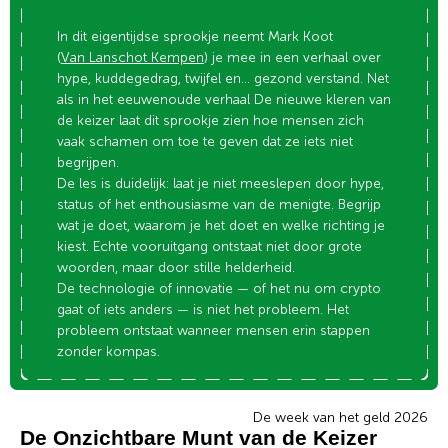
In dit eigentijdse sprookje neemt Mark Koot
(
Van Lanschot Kempen
) je mee in een verhaal over
hype, kuddegedrag, twijfel en… gezond verstand. Net
als in het eeuwenoude verhaal De nieuwe kleren van
de keizer laat dit sprookje zien hoe mensen zich
vaak schamen om toe te geven dat ze iets niet
begrijpen.
De les is duidelijk: laat je niet meeslepen door hype,
status of het enthousiasme van de menigte. Begrijp
wat je doet, waarom je het doet en welke richting je
kiest. Echte vooruitgang ontstaat niet door grote
woorden, maar door stille helderheid.
De technologie of innovatie — of het nu om crypto
gaat of iets anders — is niet het probleem. Het
probleem ontstaat wanneer mensen erin stappen
zonder kompas.
De week van het geld 2026
De Onzichtbare Munt van de Keizer