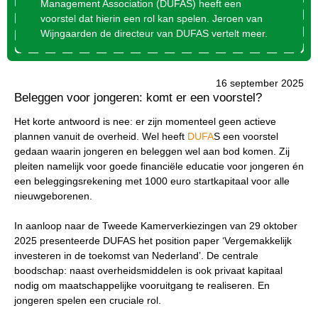
Management Association (DUFAS) heeft een
voorstel dat hierin een rol kan spelen
.
Jeroen van
Wijngaarden de directeur van DUFAS vertelt meer.
16 september 2025
Beleggen voor jongeren: komt er een voorstel?
Het korte antwoord is nee: er zijn momenteel geen actieve
Wat wil je opzoeken?
plannen vanuit de overheid. Wel heeft
DUFA
S een voorstel
gedaan waarin jongeren en beleggen wel aan bod komen. Zij
Wil je graag de betekenis van een beleggingsterm
pleiten namelijk voor goede financiële educatie voor jongeren én
weten of is er een andere vraag die je graag
een beleggingsrekening met 1000 euro startkapitaal voor alle
beantwoord wilt hebben? We helpen je graag een
nieuwgeborenen.
handje.
In aanloop naar de Tweede Kamerverkiezingen van 29 oktober
2025 presenteerde DUFAS het
position
paper
‘Vergemakkelijk
Zoek
Zoekknop
investeren in de toekomst van Nederland’
. De centrale
naar:
boodschap: naast overheidsmiddelen is ook privaat kapitaal
nodig om maatschappelijke vooruitgang te realiseren. En
jongeren spelen een cruciale rol.