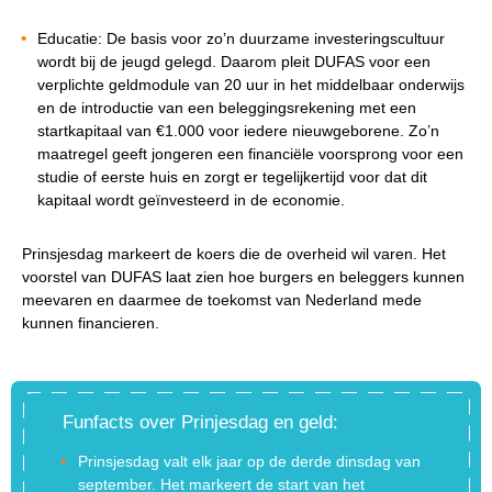
Educatie: De basis voor zo’n duurzame investeringscultuur
wordt bij de jeugd gelegd. Daarom pleit DUFAS voor een
verplichte geldmodule van 20 uur in het middelbaar onderwijs
en de introductie van een beleggingsrekening met een
startkapitaal van €1.000 voor iedere nieuwgeborene. Zo’n
maatregel geeft jongeren een financiële voorsprong voor een
studie of eerste huis en zorgt er tegelijkertijd voor dat dit
kapitaal wordt geïnvesteerd in de economie.
Prinsjesdag markeert de koers die de overheid wil varen. Het
voorstel van DUFAS laat zien hoe burgers en beleggers kunnen
meevaren en daarmee de toekomst van Nederland mede
kunnen financieren.
Funfacts over Prinjesdag en geld:
Prinsjesdag valt elk jaar op de derde dinsdag van
september. Het markeert de start van het