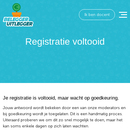
Ik ben docent
Registratie voltooid
Je registratie is voltooid, maar wacht op goedkeuring.
Wat wil je opzoeken?
Jouw antwoord wordt bekeken door een van onze moderators en
Wil je graag de betekenis van een beleggingsterm
bij goedkeuring wordt je toegelaten. Dit is een handmatig proces.
weten of is er een andere vraag die je graag
Uiteraard proberen we om dit zo snel mogelijk te doen, maar het
beantwoord wilt hebben? We helpen je graag een
kan soms enkele dagen op zich laten wachten.