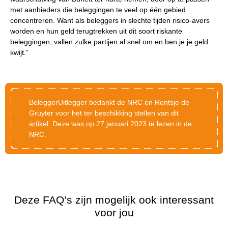
met aanbieders die beleggingen te veel op één gebied
concentreren. Want als beleggers in slechte tijden risico-avers
worden en hun geld terugtrekken uit dit soort riskante
beleggingen, vallen zulke partijen al snel om en ben je je geld
kwijt.”
BeleggerUitlegger bedankt de NRC en Rentsje de
Gruyter voor het ter beschikking stellen van dit
artikel
. Deze was op 27 januari 2023 te lezen in de
NRC.
Deze FAQ’s zijn mogelijk ook interessant
voor jou