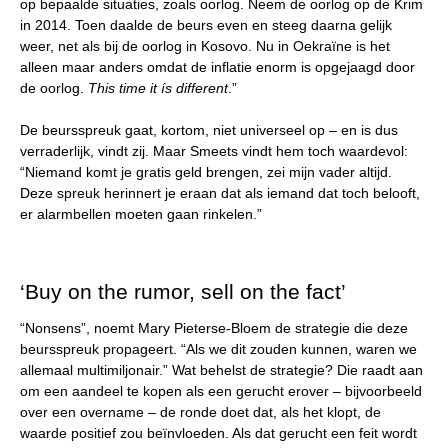
op bepaalde situaties, zoals oorlog. Neem de oorlog op de Krim
in 2014. Toen daalde de beurs even en steeg daarna gelijk
weer, net als bij de oorlog in Kosovo. Nu in Oekraïne is het
alleen maar anders omdat de inflatie enorm is opgejaagd door
de oorlog.
This time it ís different
.”
De beursspreuk gaat, kortom, niet universeel op – en is dus
verraderlijk, vindt zij. Maar Smeets vindt hem toch waardevol:
“Niemand komt je gratis geld brengen, zei mijn vader altijd.
Deze spreuk herinnert je eraan dat als iemand dat toch belooft,
er alarmbellen moeten gaan rinkelen.”
‘Buy on the rumor, sell on the fact’
“Nonsens”, noemt Mary Pieterse-Bloem de strategie die deze
beursspreuk propageert. “Als we dit zouden kunnen, waren we
allemaal multimiljonair.” Wat behelst de strategie? Die raadt aan
om een aandeel te kopen als een gerucht erover – bijvoorbeeld
over een overname – de ronde doet dat, als het klopt, de
waarde positief zou beïnvloeden. Als dat gerucht een feit wordt