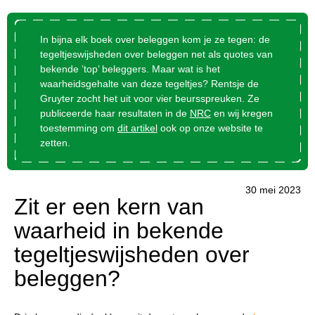
In bijna elk boek over beleggen kom je ze tegen: de
tegeltjeswijsheden over beleggen net als quotes van
bekende ’top’ beleggers. Maar wat is het
waarheidsgehalte van deze tegeltjes? Rentsje de
Gruyter zocht het uit voor vier beursspreuken. Ze
publiceerde haar resultaten in de
NRC
en wij kregen
toestemming om
dit artikel
ook op onze website te
zetten.
30 mei 2023
Zit er een kern van
waarheid in bekende
tegeltjeswijsheden over
beleggen?