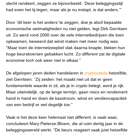
slecht rendeert, zeggen ze bijvoorbeeld: ‘Deze beleggingsstijl
had even het tij tegen, maar als je nu instapt, is dat anders.’”
Door ‘dit keer is het anders’ te zeggen, doe je alsof bepaalde
economische wetmatigheden nu niet gelden, legt Dirk Gerritsen
uit. Zo werd rond 2000 over de vele internetbedrijven die toen
opkwamen, beweerd dat winst maken niet meer nodig was.
“Maar toen de internetzeepbel vlak daarna knapte, bleken hun
hoge beurskoersen gebakken lucht. Zo
different
zat de digitale
economie toch ook weer niet in elkaar.”
De afgelopen jaren deden handelaren in
cryptovaluta
hetzelfde,
ziet Gerritsen. “Zij zeiden: het maakt niet uit dat er geen
fundamentele waarde in zit, als je in crypto belegt, word je rijk.
Maar uiteindelijk, op de lange termijn, gaan risico en rendement
hand in hand en doen de kasstroom, winst en verdiencapaciteit
van een bedrijf er wel degelijk toe.”
Vaak is het deze keer helemaal niet
different
, is vaak waar,
concludeert Mary Pieterse-Bloem, die al ruim dertig jaar in de
beleggingswereld werkt. “De beurs reageert vaak juist hetzelfde