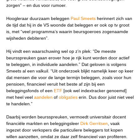
zorgen” – en dus voor rumoer.
Hoogleraar duurzaam beleggen
Paul Smeets
herinnert zich van
de tijd dat hij in de VS woonde dat beleggen er ook op tv groot
is, met “veel programma’s waarin beursgoeroes zogenaamde
wijsheden debiteren”.
Hij vindt een waarschuwing wel op z’n plek: “De meeste
beursspreuken gaan erover hoe je rijk kunt worden door actief
Wat wil je opzoeken?
te beleggen, in individuele aandelen.” Dat geloven is volgens
Smeets al een valkuil. “Uit onderzoek blijkt namelijk keer op keer
Wil je graag de betekenis van een beleggingsterm
dat mensen die voor de lange termijn beleggen, zoals voor hun
weten of is er een andere vraag die je graag
pensioen, financieel veruit het beste af zijn bij een
beantwoord wilt hebben? We helpen je graag een
beleggingsfonds of een
ETF
[ook wel indextracker genoemd]
handje.
met heel veel
aandelen
of
obligaties
erin. Dus door juist niet veel
te handelen.”
Zoek
Zoekknop
Daarbij worden beursspreuken, vermoedt universitair docent
naar:
financiële markten en beleggingsleer
Dirk Gerritsen
, vaak
ingezet door verkopers die particuliere beleggers tot kopen
willen aanzetten, omdat ze daar zelf financieel van profiteren.