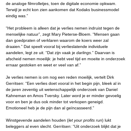
de analoge filmrolletjes, toen de digitale economie opkwam.
Terwijl je echt kon zien aankomen dat Kodaks businessmodel
eindig was.”
“Het probleem is alleen dat je verlies nemen indruist tegen de
menselijke natuur”, zegt Mary Pieterse-Bloem. “Mensen gaan
dan goedpraten of verklaren waarom de koers weer zal
draaien.” Dat speelt vooral bij verlieslatende individuele
aandelen, legt ze uit. “Dat zijn vaak je
darlings
.” Daarvan is
afscheid nemen moeilijk: je hebt veel tijd en moeite in onderzoek
ernaar gestoken en weet er veel van af.”
Je verlies nemen is om nog een reden moeilijk, vertelt Dirk
Gerritsen: “Een verlies doet vooral in het begin pijn, bleek al in
de jaren zeventig uit wetenschappelijk onderzoek van Daniel
Kahneman en Amos Tversky. Later word je er minder gevoelig
voor en ben je dus ook minder tot verkopen geneigd.
Emotioneel heb je de pijn dan al geïncasseerd.”
Winstgevende aandelen houden (
let your profits run
) lukt
beleggers al even slecht. Gerritsen: “Uit onderzoek blijkt dat je