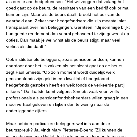
als eerste aan hedgefondsen. “Het wil zeggen dat zolang het
goed gaat op de beurs, de resultaten van een bedrijf ook prima
kunnen zijn. Maar als de beurs daalt, breekt het uur van de
waarheid aan. Zeker voor hedgefondsen: die zijn meestal niet
transparant over hun beleggingen. Gerritsen: “Bij sommige blijkt
hun goede rendement dan vooral gebaseerd te zijn geweest op
opties. Dan maak je wel winst als de beurs stijgt, maar veel
verlies als die daalt.”
Ook institutionele beleggers, zoals pensioenfondsen, kunnen
daardoor door het ijs zakken als het slecht gaat op de beurs,
zegt Paul Smeets. “Op zo’n moment wordt duidelijk welk
pensioenfonds zijn geld in een kwalitatief hoogstaand
hedgefonds gestoken heeft en welk fonds de verkeerde partij
uitkoos.” Dat laatste komt volgens Smeets vaak voor: zelfs
professionals als pensioenfondsbeheerders willen graag in een
mooi verhaal geloven en kijken dan te weinig naar de
onderliggende cijfers.
Maar hebben particuliere beleggers wel iets aan deze
beursspreuk? Ja, vindt Mary Pieterse-Bloem: “Zij kunnen de
waarschuwing van Buffett ter harte nemen, door op te passen