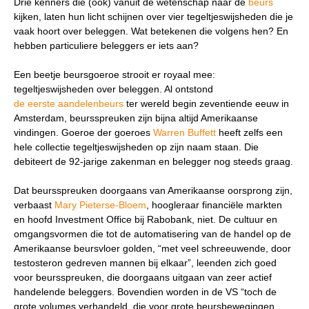
Drie kenners die (ook) vanuit de wetenschap naar de
beurs
kijken, laten hun licht schijnen over vier tegeltjeswijsheden die je
vaak hoort over beleggen. Wat betekenen die volgens hen? En
hebben particuliere beleggers er iets aan?
Een beetje beursgoeroe strooit er royaal mee:
tegeltjeswijsheden over beleggen. Al ontstond
de eerste aandelenbeurs
ter wereld begin zeventiende eeuw in
Amsterdam, beursspreuken zijn bijna altijd Amerikaanse
vindingen. Goeroe der goeroes
Warren Buffett
heeft zelfs een
hele collectie tegeltjeswijsheden op zijn naam staan. Die
debiteert de 92-jarige zakenman en belegger nog steeds graag.
Dat beursspreuken doorgaans van Amerikaanse oorsprong zijn,
verbaast
Mary Pieterse-Bloem
, hoogleraar financiële markten
en hoofd Investment Office bij Rabobank, niet. De cultuur en
omgangsvormen die tot de automatisering van de handel op de
Amerikaanse beursvloer golden, “met veel schreeuwende, door
testosteron gedreven mannen bij elkaar”, leenden zich goed
voor beursspreuken, die doorgaans uitgaan van zeer actief
handelende beleggers. Bovendien worden in de VS “toch de
grote volumes verhandeld, die voor grote beursbewegingen