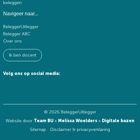
beleggen.
Navigeer naar...
BeleggerUitlegger
Belegger ABC
Over ons
Ik ben docent
Volg ons op social media:
© 2026 BeleggerUitlegger
Website door
Team BU
x
Melissa Woelders
x
Digitale bazen
Sitemap
Disclaimer & privacyverklaring