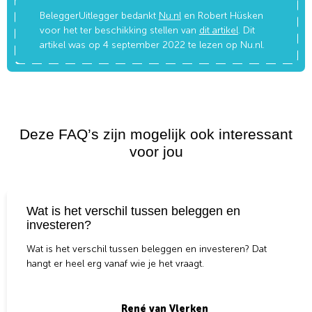
BeleggerUitlegger bedankt
Nu.nl
en Robert Hüsken
voor het ter beschikking stellen van
dit artikel
. Dit
artikel was op 4 september 2022 te lezen op Nu.nl.
Deze FAQ’s zijn mogelijk ook interessant
voor jou
Wat is het verschil tussen beleggen en
investeren?
Wat is het verschil tussen beleggen en investeren? Dat
hangt er heel erg vanaf wie je het vraagt.
René van Vlerken