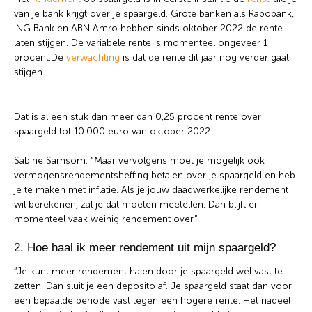
van je bank krijgt over je spaargeld. Grote banken als Rabobank,
ING Bank en ABN Amro hebben sinds oktober 2022 de rente
laten stijgen. De variabele rente is momenteel ongeveer 1
Wat wil je opzoeken?
procent.De
verwachting
is dat de rente dit jaar nog verder gaat
stijgen.
Wil je graag de betekenis van een beleggingsterm
weten of is er een andere vraag die je graag
beantwoord wilt hebben? We helpen je graag een
Dat is al een stuk dan meer dan 0,25 procent rente over
handje.
spaargeld tot 10.000 euro van oktober 2022.
Sabine Samsom: “Maar vervolgens moet je mogelijk ook
Zoek
Zoekknop
vermogensrendementsheffing betalen over je spaargeld en heb
naar:
je te maken met inflatie. Als je jouw daadwerkelijke rendement
wil berekenen, zal je dat moeten meetellen. Dan blijft er
momenteel vaak weinig rendement over.”
2. Hoe haal ik meer rendement uit mijn spaargeld?
“Je kunt meer rendement halen door je spaargeld wél vast te
zetten. Dan sluit je een deposito af. Je spaargeld staat dan voor
een bepaalde periode vast tegen een hogere rente. Het nadeel