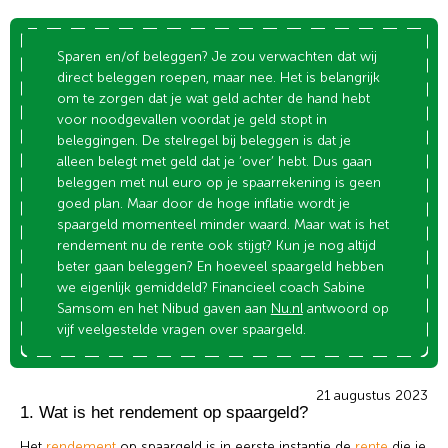
Sparen en/of beleggen? Je zou verwachten dat wij
direct beleggen roepen, maar nee. Het is belangrijk
om te zorgen dat je wat geld achter de hand hebt
voor noodgevallen voordat je geld stopt in
beleggingen. De stelregel bij beleggen is dat je
alleen belegt met geld dat je ‘over’ hebt. Dus gaan
beleggen met nul euro op je spaarrekening is geen
goed plan. Maar door de hoge inflatie wordt je
spaargeld momenteel minder waard. Maar wat is het
rendement nu de rente ook stijgt? Kun je nog altijd
beter gaan beleggen? En hoeveel spaargeld hebben
we eigenlijk gemiddeld? Financieel coach Sabine
Samsom en het Nibud gaven aan
Nu.nl
antwoord op
vijf veelgestelde vragen over spaargeld.
21 augustus 2023
1. Wat is het rendement op spaargeld?
Het
rendement
op spaargeld is in eerste instantie de
rente
die je