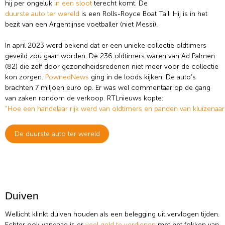
hij per ongeluk
in een sloot
terecht komt. De
duurste auto ter wereld
is een Rolls-Royce Boat Tail. Hij is in het
bezit van een Argentijnse voetballer (niet Messi).
In april 2023 werd bekend dat er een unieke collectie oldtimers
geveild zou gaan worden. De 236 oldtimers waren van Ad Palmen
(82) die zelf door gezondheidsredenen niet meer voor de collectie
kon zorgen.
PownedNews
ging in de loods kijken. De auto’s
brachten 7 miljoen euro op. Er was wel commentaar op de gang
van zaken rondom de verkoop. RTLnieuws kopte:
“Hoe een handelaar rijk werd van oldtimers en panden van kluizenaa
De duurste auto ter wereld
Duiven
Wellicht klinkt duiven houden als een belegging uit vervlogen tijden.
Echter ook vandaag is er
veel geld te verdienen
met het fokken van