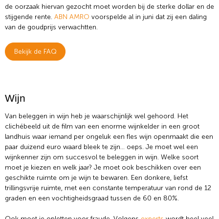
de oorzaak hiervan gezocht moet worden bij de sterke dollar en de
stijgende rente.
ABN AMRO
voorspelde al in juni dat zij een daling
van de goudprijs verwachtten.
Bekijk de FAQ
Wijn
Van beleggen in wijn heb je waarschijnlijk wel gehoord. Het
clichébeeld uit de film van een enorme wijnkelder in een groot
landhuis waar iemand per ongeluk een fles wijn openmaakt die een
paar duizend euro waard bleek te zijn… oeps. Je moet wel een
wijnkenner zijn om succesvol te beleggen in wijn. Welke soort
moet je kiezen en welk jaar? Je moet ook beschikken over een
geschikte ruimte om je wijn te bewaren. Een donkere, liefst
trillingsvrije ruimte, met een constante temperatuur van rond de 12
graden en een vochtigheidsgraad tussen de 60 en 80%.
Ook moet je opletten voor fraude. Volgens
experts
wordt heel veel