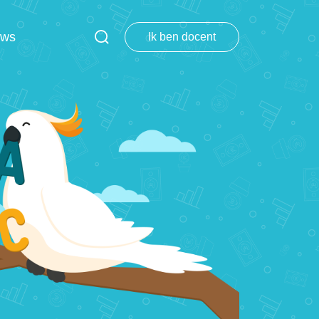
uws
Ik ben docent