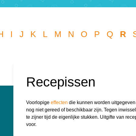
Wat wil je opzoeken?
H
I
J
K
L
M
N
O
P
Q
R
l je graag de betekenis van een beleggingsterm weten of is er
die je graag beantwoord wilt hebben? We helpen je graag 
kknop
k
Recepissen
r:
Voorlopige
effecten
die kunnen worden uitgegeven 
nog niet gereed of beschikbaar zijn. Tegen inwiss
te zijner tijd de eigenlijke stukken. Uitgifte van r
voor.