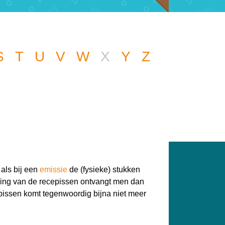
S
T
U
V
W
X
Y
Z
 een andere vraag
een handje.
als bij een
emissie
de (fysieke) stukken
eling van de recepissen ontvangt men dan
ecepissen komt tegenwoordig bijna niet meer